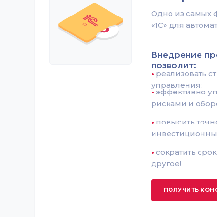
Одно из самых
«1С» для автом
Внедрение п
позволит:
•
реализовать ст
управления;
•
эффективно у
рисками и обор
•
повысить точн
инвестиционны
•
сократить сро
другое!
ПОЛУЧИТЬ КОН