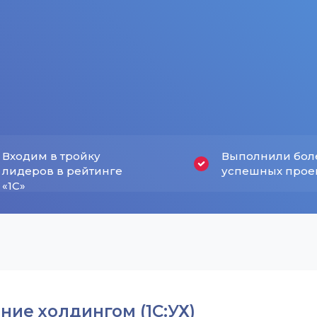
Входим в тройку
Выполнили бол
лидеров в рейтинге
успешных прое
«1С»
ние холдингом (1С:УХ)