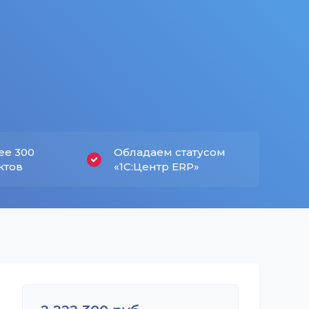
ее 300
Обладаем статусом
ктов
«1С:Центр ERP»