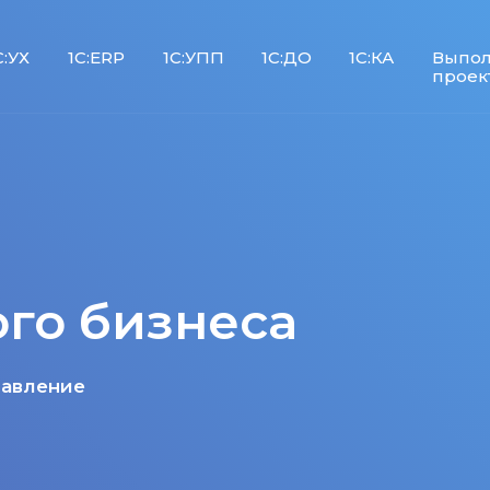
С:УХ
1С:ERP
1С:УПП
1С:ДО
1С:КА
Выпо
проек
ого бизнеса
равление