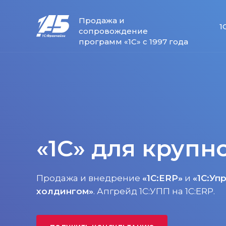
Продажа и
1
сопровождение
программ «1С» с 1997 года
«1С» для крупн
Продажа и внедрение
«1С:ERP»
и
«1С:Уп
холдингом»
. Апгрейд 1С:УПП на 1С:ERP.