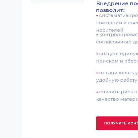
Внедрение п
позволит:
•
систематизиро
компании и све
носителей;
•
контролироват
согласование д
•
создать едину
поиском и обес
•
организовать 
удобную работу
•
снизить риск 
качество матери
ПОЛУЧИТЬ КОН