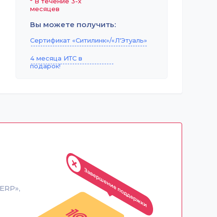
*
В течение 3-х
месяцев
Вы можете получить:
Сертификат «Ситилинк»/«Л'Этуаль»
4 месяца ИТС в
подарок!
ERP»,