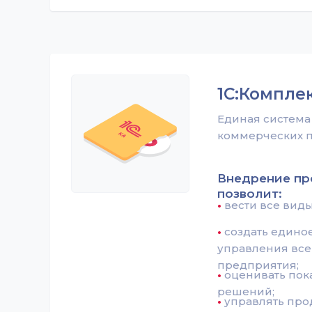
1С:Компле
Единая система 
коммерческих п
Внедрение п
позволит:
•
вести все вид
•
создать едино
управления все
предприятия;
•
оценивать пок
решений;
•
управлять прод